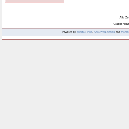
Alle Z
CrackerTra
Powered by
phpBB2
Plus
,
Artikelverzeichnis
and
Monro