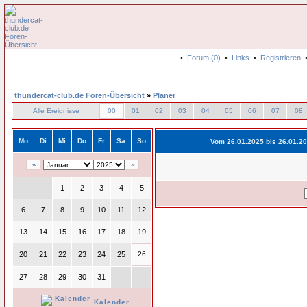
•
Forum (0)
•
Links
•
Registrieren
thundercat-club.de Foren-Übersicht
»
Planer
Alle Ereignisse
00
01
02
03
04
05
06
07
08
Mo
Di
Mi
Do
Fr
Sa
So
Vom 26.01.2025 bis 26.01.2
«
»
1
2
3
4
5
6
7
8
9
10
11
12
13
14
15
16
17
18
19
20
21
22
23
24
25
26
27
28
29
30
31
Kalender