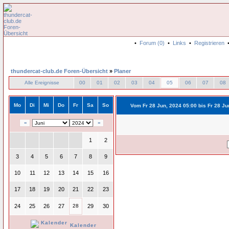
•
Forum (0)
•
Links
•
Registrieren
thundercat-club.de Foren-Übersicht
»
Planer
Alle Ereignisse
00
01
02
03
04
05
06
07
08
Mo
Di
Mi
Do
Fr
Sa
So
Vom Fr 28 Jun, 2024 05:00 bis Fr 28 Ju
«
»
1
2
3
4
5
6
7
8
9
10
11
12
13
14
15
16
17
18
19
20
21
22
23
24
25
26
27
28
29
30
Kalender