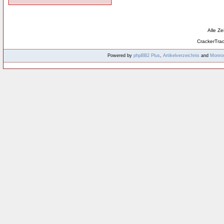
Alle Z
CrackerTra
Powered by
phpBB2
Plus
,
Artikelverzeichnis
and
Monro