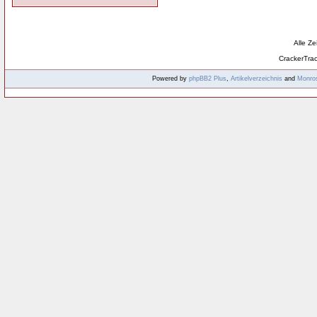
Alle Z
CrackerTra
Powered by
phpBB2
Plus
,
Artikelverzeichnis
and
Monro