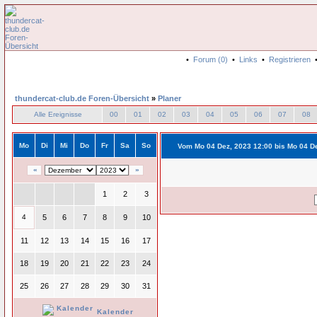
•
Forum (0)
•
Links
•
Registrieren
thundercat-club.de Foren-Übersicht
»
Planer
Alle Ereignisse
00
01
02
03
04
05
06
07
08
Mo
Di
Mi
Do
Fr
Sa
So
Vom Mo 04 Dez, 2023 12:00 bis Mo 04 D
«
»
1
2
3
4
5
6
7
8
9
10
11
12
13
14
15
16
17
18
19
20
21
22
23
24
25
26
27
28
29
30
31
Kalender