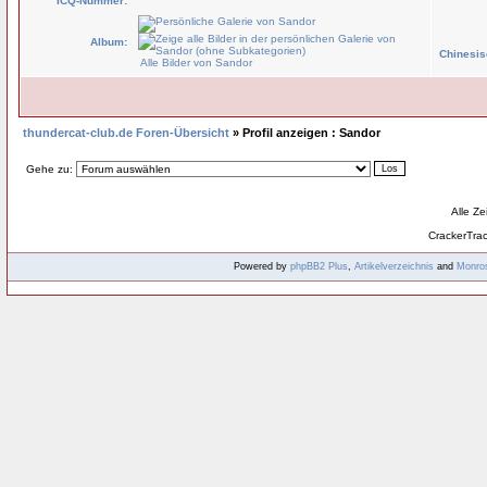
ICQ-Nummer:
Album:
Chinesis
Alle Bilder von Sandor
thundercat-club.de Foren-Übersicht
» Profil anzeigen : Sandor
Gehe zu:
Alle Z
CrackerTra
Powered by
phpBB2
Plus
,
Artikelverzeichnis
and
Monro