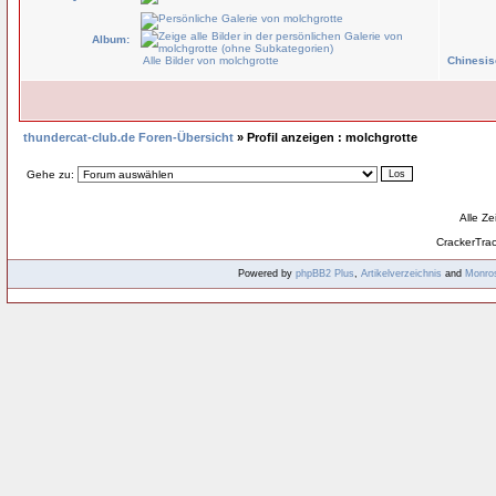
Album:
Alle Bilder von molchgrotte
Chinesis
thundercat-club.de Foren-Übersicht
» Profil anzeigen : molchgrotte
Gehe zu:
Alle Z
CrackerTra
Powered by
phpBB2
Plus
,
Artikelverzeichnis
and
Monro