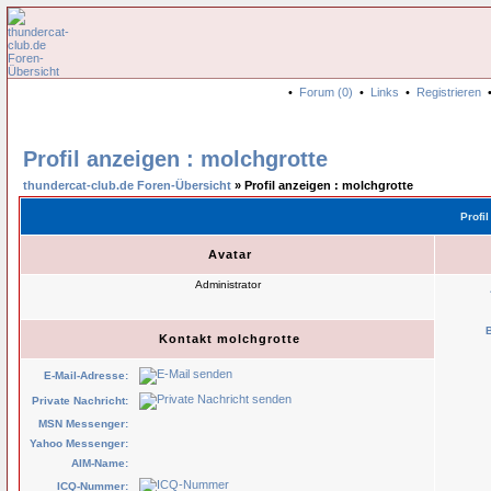
•
Forum (0)
•
Links
•
Registrieren
Profil anzeigen : molchgrotte
thundercat-club.de Foren-Übersicht
» Profil anzeigen : molchgrotte
Profi
Avatar
Administrator
Kontakt molchgrotte
E-Mail-Adresse:
Private Nachricht:
MSN Messenger:
Yahoo Messenger:
AIM-Name:
ICQ-Nummer: