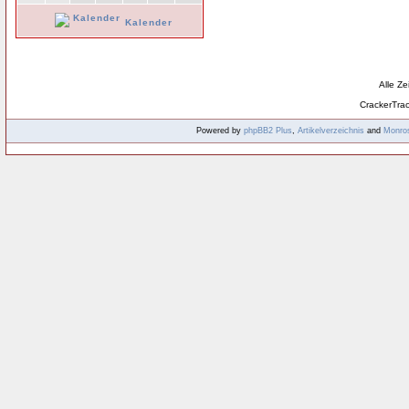
Kalender
Alle Z
CrackerTra
Powered by
phpBB2
Plus
,
Artikelverzeichnis
and
Monro