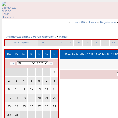
•
Forum (0)
•
Links
•
Registrieren
thundercat-club.de Foren-Übersicht
»
Planer
Alle Ereignisse
00
01
02
03
04
05
06
07
08
Mo
Di
Mi
Do
Fr
Sa
So
Vom Sa 14 März, 2026 17:00 bis Sa 14 M
«
»
1
2
3
4
5
6
7
8
9
10
11
12
13
14
15
16
17
18
19
20
21
22
23
24
25
26
27
28
29
30
31