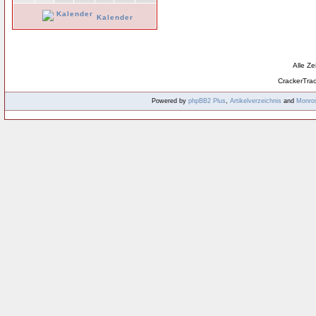
Kalender
Alle Z
CrackerTra
Powered by
phpBB2
Plus
,
Artikelverzeichnis
and
Monro