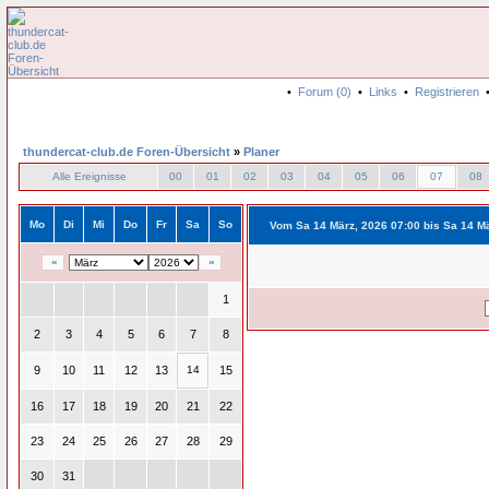
•
Forum (0)
•
Links
•
Registrieren
thundercat-club.de Foren-Übersicht
»
Planer
Alle Ereignisse
00
01
02
03
04
05
06
07
08
Mo
Di
Mi
Do
Fr
Sa
So
Vom Sa 14 März, 2026 07:00 bis Sa 14 M
«
»
1
2
3
4
5
6
7
8
9
10
11
12
13
14
15
16
17
18
19
20
21
22
23
24
25
26
27
28
29
30
31