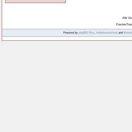
Alle Z
CrackerTra
Powered by
phpBB2
Plus
,
Artikelverzeichnis
and
Monro