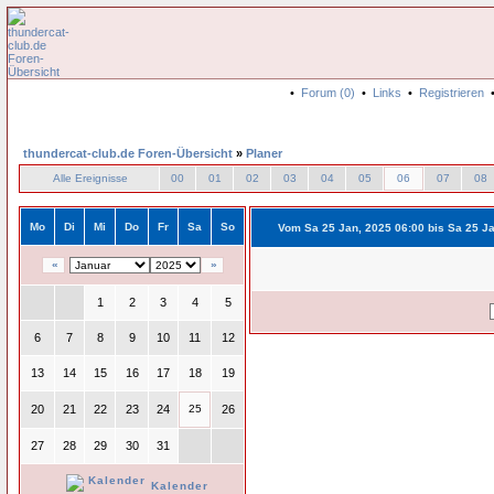
•
Forum (0)
•
Links
•
Registrieren
thundercat-club.de Foren-Übersicht
»
Planer
Alle Ereignisse
00
01
02
03
04
05
06
07
08
Mo
Di
Mi
Do
Fr
Sa
So
Vom Sa 25 Jan, 2025 06:00 bis Sa 25 J
«
»
1
2
3
4
5
6
7
8
9
10
11
12
13
14
15
16
17
18
19
20
21
22
23
24
25
26
27
28
29
30
31
Kalender