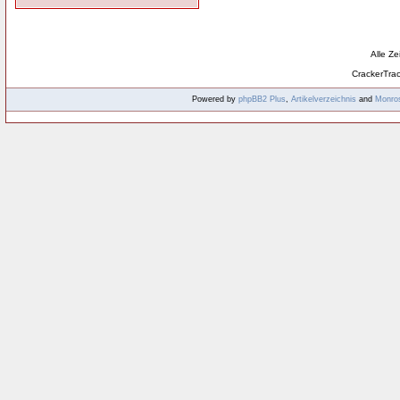
Alle Z
CrackerTra
Powered by
phpBB2
Plus
,
Artikelverzeichnis
and
Monro