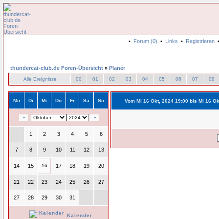
•
Forum (0)
•
Links
•
Registrieren
thundercat-club.de Foren-Übersicht
»
Planer
Alle Ereignisse
00
01
02
03
04
05
06
07
08
Mo
Di
Mi
Do
Fr
Sa
So
Vom Mi 16 Okt, 2024 19:00 bis Mi 16 Ok
«
»
1
2
3
4
5
6
7
8
9
10
11
12
13
14
15
16
17
18
19
20
21
22
23
24
25
26
27
27
28
29
30
31
Kalender