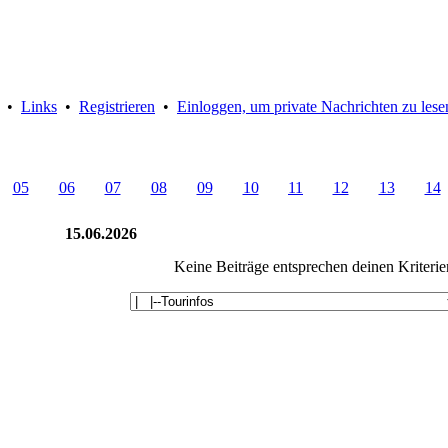
•
Links
•
Registrieren
•
Einloggen, um private Nachrichten zu lese
05
06
07
08
09
10
11
12
13
14
15.06.2026
Keine Beiträge entsprechen deinen Kriterie