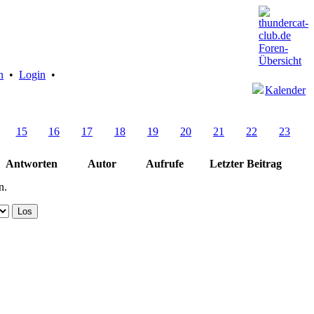
n
•
Login
•
Kalender
15
16
17
18
19
20
21
22
23
Antworten
Autor
Aufrufe
Letzter Beitrag
n.