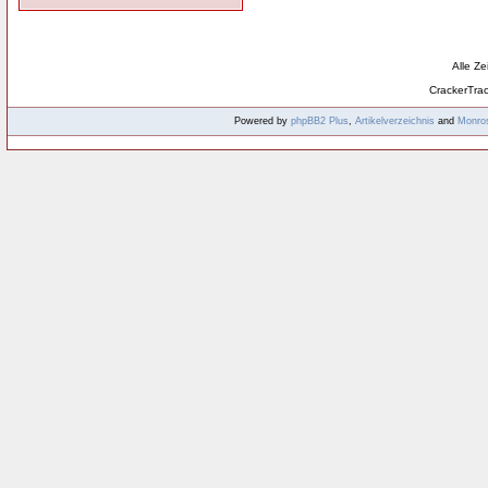
Alle Z
CrackerTra
Powered by
phpBB2
Plus
,
Artikelverzeichnis
and
Monro