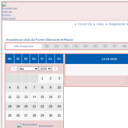
•
Forum (0)
•
Links
•
Registrieren
thundercat-club.de Foren-Übersicht
»
Planer
Alle Ereignisse
00
01
02
03
04
05
06
07
08
Mo
Di
Mi
Do
Fr
Sa
So
14.05.2026
«
»
1
2
3
4
5
6
7
8
9
10
11
12
13
14
15
16
17
18
19
20
21
22
23
24
25
26
27
28
29
30
31
Kalender