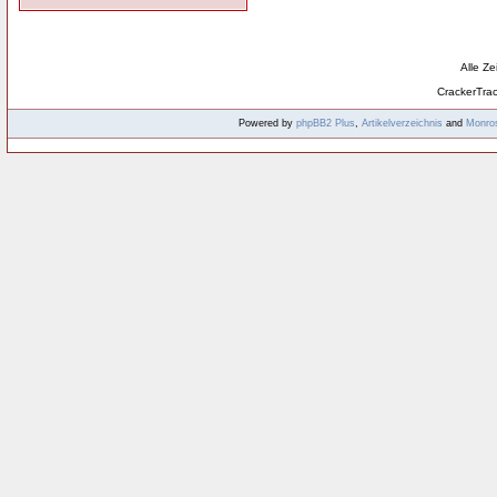
Alle Z
CrackerTra
Powered by
phpBB2
Plus
,
Artikelverzeichnis
and
Monro