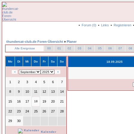
•
Forum (0)
•
Links
•
Registrieren
thundercat-club.de Foren-Übersicht
»
Planer
Alle Ereignisse
00
01
02
03
04
05
06
07
08
Mo
Di
Mi
Do
Fr
Sa
So
18.09.2025
«
»
1
2
3
4
5
6
7
8
9
10
11
12
13
14
15
16
17
18
19
20
21
22
23
24
25
26
27
28
29
30
Kalender