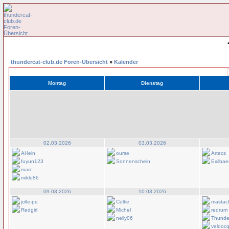
thundercat-club.de Foren-Übersicht
»
Kalender
Montag
Dienstag
02.03.2026
03.03.2026
AHein
ourse
Artecs
fuyun123
Sonnenschein
Exilbae
marc
miklo86
09.03.2026
10.03.2026
jolle-pe
Coltie
mastac
Redgirl
Michel
redrum
nelly06
Thunder
velooc