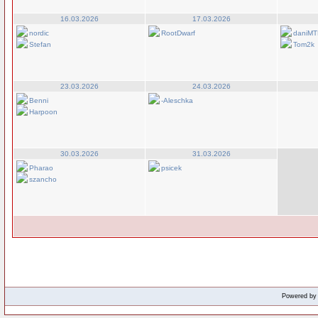
16.03.2026
17.03.2026
nordic
RootDwarf
daniMT
Stefan
Tom2k
23.03.2026
24.03.2026
Benni
-Aleschka
Harpoon
30.03.2026
31.03.2026
Pharao
psicek
szancho
Powered b