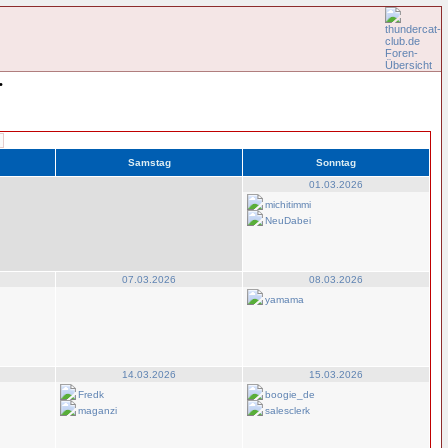
•
Samstag
Sonntag
01.03.2026
michitimmi
NeuDabei
07.03.2026
08.03.2026
yamama
14.03.2026
15.03.2026
Fredk
boogie_de
maganzi
salesclerk