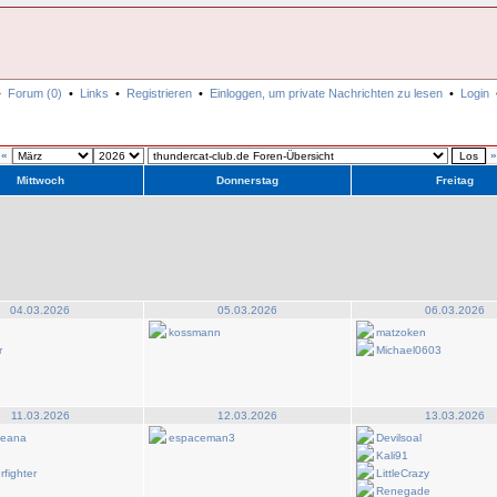
•
Forum (0)
•
Links
•
Registrieren
•
Einloggen, um private Nachrichten zu lesen
•
Login
«
»
Mittwoch
Donnerstag
Freitag
04.03.2026
05.03.2026
06.03.2026
kossmann
matzoken
r
Michael0603
11.03.2026
12.03.2026
13.03.2026
leana
espaceman3
Devilsoal
Kali91
fighter
LittleCrazy
q
Renegade