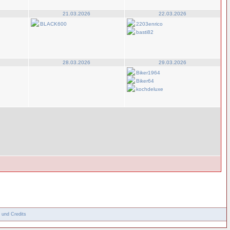
21.03.2026
22.03.2026
BLACK600
2203enrico
basti82
28.03.2026
29.03.2026
Biker1964
Biker64
kochdeluxe
 und Credits