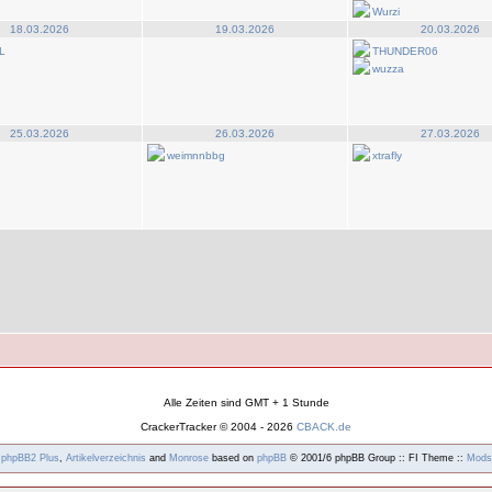
Wurzi
18.03.2026
19.03.2026
20.03.2026
L
THUNDER06
wuzza
25.03.2026
26.03.2026
27.03.2026
weimnnbbg
xtrafly
Alle Zeiten sind GMT + 1 Stunde
CrackerTracker © 2004 - 2026
CBACK.de
y
phpBB2
Plus
,
Artikelverzeichnis
and
Monrose
based on
phpBB
© 2001/6 phpBB Group :: FI Theme ::
Mods