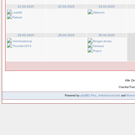
21.04.2025
22.04.2025
23.04.2025
Lele89
Albrecht
Rakete
28.04.2025
29.04.2025
30.04.2025
chenhuishouji
Berger.Jonas
Thunder1974
hinesuz
Psyco
Alle Z
CrackerTra
Powered by
phpBB2
Plus
,
Artikelverzeichnis
and
Monro