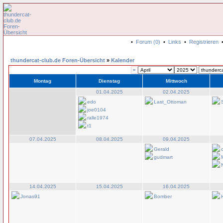
•
Forum (0)
•
Links
•
Registrieren
thundercat-club.de Foren-Übersicht
»
Kalender
«
Montag
Dienstag
Mittwoch
01.04.2025
02.04.2025
edo
Last_Ottoman
joe0104
ralle1974
t1
07.04.2025
08.04.2025
09.04.2025
Gerald
gudmart
14.04.2025
15.04.2025
16.04.2025
Jonas91
Bomber